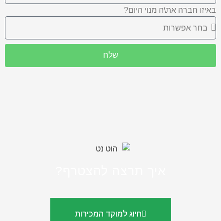
באיזו חברה את\ה מנוי היום?
שלח
איך תרצה להצטרף?
חיוג למוקד המכירות