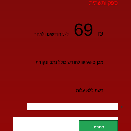
ספק ותשתית
69
₪
ל-3 חודשים ולאחר
מכן ב-99 ₪ לחודש כולל נתב ונקודת
רשת ללא עלות
בחרתי